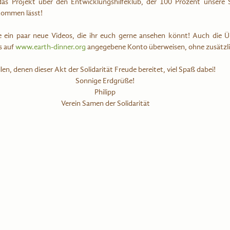
das Projekt über den Entwicklungshilfeklub, der 100 Prozent unsere 
kommen lässt! 
 ein paar neue Videos, die ihr euch gerne ansehen könnt! Auch die Üb
s auf 
www.earth-dinner.org
 angegebene Konto überweisen, ohne zusätzl
len, denen dieser Akt der Solidarität Freude bereitet, viel Spaß dabei!
Sonnige Erdgrüße!
Philipp
 Verein Samen der Solidarität