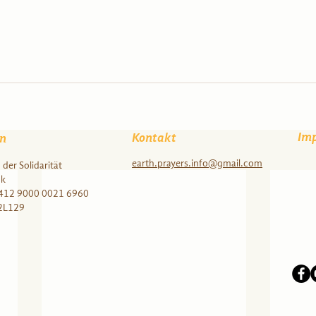
Im
Kontakt
n
earth.prayers.info@gmail.com
der Solidarität
nk
412 9000 0021 6960
2L129