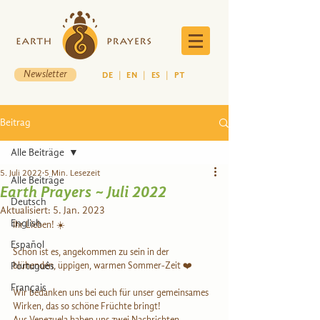
Newsletter
DE
|
EN
|
ES
|
PT
Beitrag
Alle Beiträge
5. Juli 2022
5 Min. Lesezeit
Alle Beiträge
Earth Prayers ~ Juli 2022
Deutsch
Aktualisiert:
5. Jan. 2023
English
Ihr Lieben! ☀️
Español
Schön ist es, angekommen zu sein in der 
Português
blühenden, üppigen, warmen Sommer-Zeit ❤️
Français
Wir bedanken uns bei euch für unser gemeinsames 
Wirken, das so schöne Früchte bringt!
Aus Venezuela haben uns zwei Nachrichten 