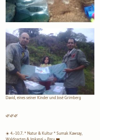
David, eines seiner Kinder und José Grimberg
🌿🌿🌿
☀️ 4.-10.7. * Natur & Kultur * Sumak Kawsay, 
Waldgarten & Imkerei ~ Peru ❤️