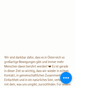
Wir sind dankbar dafür, dass es in Österreich so 
großartige Bewegungen gibt und immer mehr 
Menschen davon berührt werden! ❤️ Es ist gerade 
in dieser Zeit so wichtig, dass wir wieder in echten 
Kontakt, in gemeinschaftlichen Zusammenhalt, in 
Einfachheit und in ein natürliches Sein, verbunden 
mit dem, was uns umgibt, zurückfinden. Für unsere 
Selbstwirksamkeit, für ein gefühltes, sicheres, 
getragenes Eingebundensein und Miteinander in 
einem Großen Ganzen aus Natur, Spirits,Mensch 
und Tier 🌿