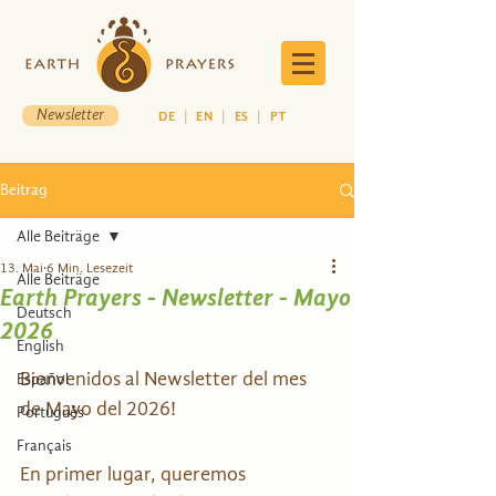
Newsletter
DE
|
EN
|
ES
|
PT
Beitrag
Alle Beiträge
13. Mai
6 Min. Lesezeit
Alle Beiträge
Earth Prayers - Newsletter - Mayo
Deutsch
2026
English
Bienvenidos al Newsletter del mes 
Español
de Mayo del 2026!
Português
Français
En primer lugar, queremos 