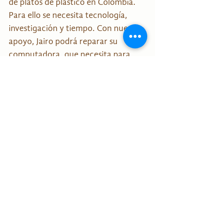
de platos de plástico en Colombia. 
Para ello se necesita tecnología, 
investigación y tiempo. Con nuestro 
apoyo, Jairo podrá reparar su 
computadora, que necesita para 
completar los documentos 
necesarios para dar a conocer este 
proyecto al público. Con el resto del 
dinero, podrá mantener a su familia 
durante un mes y dedicarse por 
completo al tema del bijao. ¡Está 
convencido de que el concepto 
funcionará y de que será un 
proyecto muy significativo y 
revolucionario! ¡Apoyamos a Jairo 
de todo corazón!