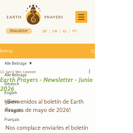
Newsletter
DE
|
EN
|
ES
|
PT
Beitrag
Alle Beiträge
12. Juni
5 Min. Lesezeit
Alle Beiträge
Earth Prayers - Newsletter - Junio
Deutsch
2026
English
¡Bienvenidos al boletín de Earth 
Español
Prayers de mayo de 2026!
Português
Français
Nos complace enviarles el boletín 