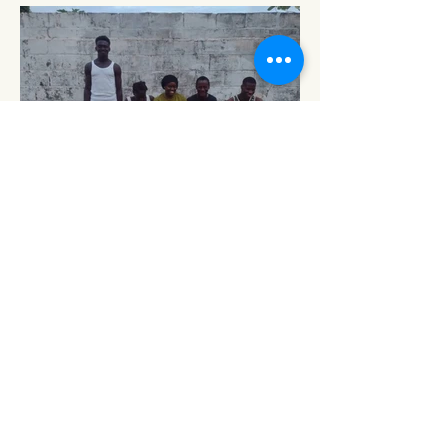
Kontodaten
Verein Samen der Solidarität
Raiffeisenbank