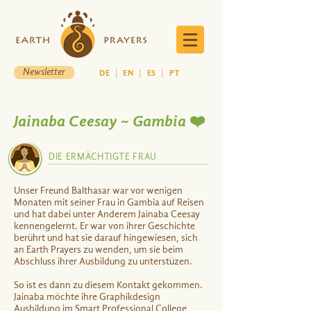
Newsletter
DE
|
EN
|
ES
|
PT
Jainaba Ceesay ~ Gambia ❤️
DIE ERMÄCHTIGTE FRAU
Unser Freund Balthasar war vor wenigen
Monaten mit seiner Frau in Gambia auf Reisen
und hat dabei unter Anderem Jainaba Ceesay
kennengelernt. Er war von ihrer Geschichte
berührt und hat sie darauf hingewiesen, sich
an Earth Prayers zu wenden, um sie beim
Abschluss ihrer Ausbildung zu unterstüzen.
So ist es dann zu diesem Kontakt gekommen.
Jainaba möchte ihre Graphikdesign
Ausbildung im Smart Professional College