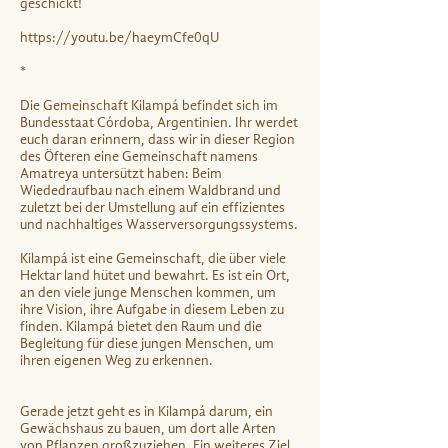
geschickt!
https://youtu.be/haeymCfe0qU
*
Die Gemeinschaft Kilampá befindet sich im
Bundesstaat Córdoba, Argentinien. Ihr werdet
euch daran erinnern, dass wir in dieser Region
des Öfteren eine Gemeinschaft namens
Amatreya untersützt haben: Beim
Wiededraufbau nach einem Waldbrand und
zuletzt bei der Umstellung auf ein effizientes
und nachhaltiges Wasserversorgungssystems.
Kilampá ist eine Gemeinschaft, die über viele
Hektar land hütet und bewahrt. Es ist ein Ort,
an den viele junge Menschen kommen, um
ihre Vision, ihre Aufgabe in diesem Leben zu
finden. Kilampá bietet den Raum und die
Begleitung für diese jungen Menschen, um
ihren eigenen Weg zu erkennen.
Gerade jetzt geht es in Kilampá darum, ein
Gewächshaus zu bauen, um dort alle Arten
von Pflanzen großzuziehen. Ein weiteres Ziel