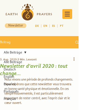
Newsletter
DE
|
EN
|
ES
|
PT
Beitrag
Alle Beiträge
3. Aug. 2020
3 Min. Lesezeit
Alle Beiträge
Newsletter d'avril 2020 : tout
Deutsch
change...
English
Nous vivons une période de profonds changements. 
Español
Nous espérons que cette newsletter vous trouvera 
en bonne santé physique et émotionnelle. En ces 
Português
temps mouvementés, il est particulièrement 
important de rester centré, avec l'esprit clair et le 
Français
cœur ouvert.