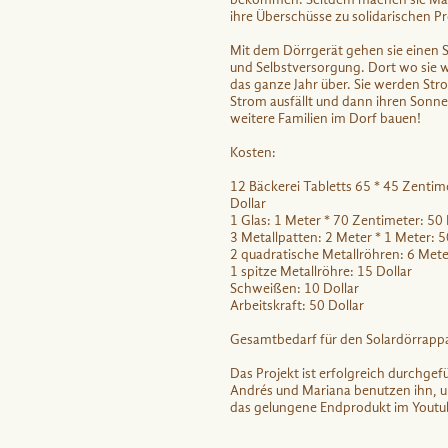
ihre Überschüsse zu solidarischen 
Mit dem Dörrgerät gehen sie einen S
und Selbstversorgung. Dort wo sie w
das ganze Jahr über. Sie werden St
Strom ausfällt und dann ihren Sonn
weitere Familien im Dorf bauen!
Kosten:
12 Bäckerei Tabletts 65 * 45 Zentime
Dollar
1 Glas: 1 Meter * 70 Zentimeter: 50 
3 Metallpatten: 2 Meter * 1 Meter: 5
2 quadratische Metallröhren: 6 Meter
1 spitze Metallröhre: 15 Dollar
Schweißen: 10 Dollar
Arbeitskraft: 50 Dollar
Gesamtbedarf für den Solardörrappa
Das Projekt ist erfolgreich durchge
Andrés und Mariana benutzen ihn, um
das gelungene Endprodukt im Youtub