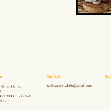
Im
Kontakt
n
earth.prayers.info@gmail.com
der Solidarität
nk
412 9000 0021 6960
2L129