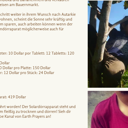
Preisen am Bauernmarkt.
chritt weiter in ihrem Wunsch nach Autarkie
ohnen, scheint die Sonne sehr kräftig und
rom sparen, auch arbeiten können wenn der
endörraparat möglicherweise auch für
ter: 10 Dollar por Tablett: 12 Tabletts: 120
Dollar
0 Dollar pro Platte: 150 Dollar
: 12 Dollar pro Stück: 24 Dollar
rat: 419 Dollar
führt worden! Der Solardörrapparat steht und
 fleißig zu trocknen und dörren! Sieh dir
e Kanal von Earth Prayers an!