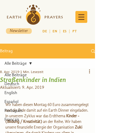
Newsletter
DE
|
EN
|
ES
|
PT
Beitrag
Alle Beiträge
8. Apr. 2019
1 Min. Lesezeit
Alle Beiträge
Straßenkinder in Indien
Deutsch
Aktualisiert:
9. Apr. 2019
English
Español
Wir haben diesen Montag 60 Euro zusammengelegt 
Português
und die Erde damit auf ein Earth Dinner eingeladen. 
In unserem Zyklus war das Erdthema 
Kinder - 
Français
(Bildung / Kreativität)
 an der Reihe. Wir haben 
unsere finanzielle Energie der Organisation 
Zuki
überwiesen, die damit Kindern vor allem in 