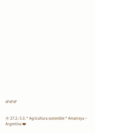
🌿🌿🌿
🌞 27.2.-5.3. * Agricultura sostenible * Amatreya ~ 
Argentina ❤️