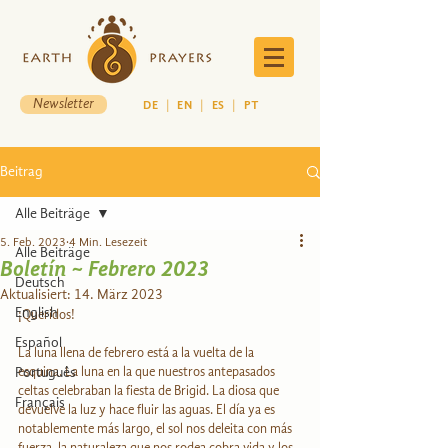
Newsletter
DE
|
EN
|
ES
|
PT
Beitrag
Alle Beiträge
5. Feb. 2023
4 Min. Lesezeit
Alle Beiträge
Boletín ~ Febrero 2023
Deutsch
Aktualisiert:
14. März 2023
English
¡Queridos! 
Español
La luna llena de febrero está a la vuelta de la 
Português
esquina. La luna en la que nuestros antepasados 
celtas celebraban la fiesta de Brigid. La diosa que 
Français
devuelve la luz y hace fluir las aguas. El día ya es 
notablemente más largo, el sol nos deleita con más 
fuerza, la naturaleza que nos rodea cobra vida y los 