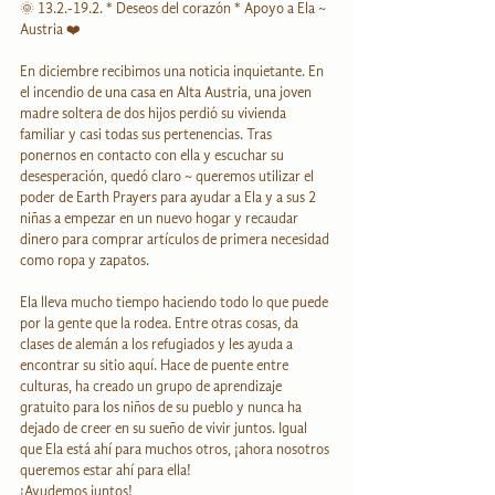
🌞 13.2.-19.2. * Deseos del corazón * Apoyo a Ela ~ 
Austria ❤️
En diciembre recibimos una noticia inquietante. En 
el incendio de una casa en Alta Austria, una joven 
madre soltera de dos hijos perdió su vivienda 
familiar y casi todas sus pertenencias. Tras 
ponernos en contacto con ella y escuchar su 
desesperación, quedó claro ~ queremos utilizar el 
poder de Earth Prayers para ayudar a Ela y a sus 2 
niñas a empezar en un nuevo hogar y recaudar 
dinero para comprar artículos de primera necesidad 
como ropa y zapatos. 
Ela lleva mucho tiempo haciendo todo lo que puede 
por la gente que la rodea. Entre otras cosas, da 
clases de alemán a los refugiados y les ayuda a 
encontrar su sitio aquí. Hace de puente entre 
culturas, ha creado un grupo de aprendizaje 
gratuito para los niños de su pueblo y nunca ha 
dejado de creer en su sueño de vivir juntos. Igual 
que Ela está ahí para muchos otros, ¡ahora nosotros 
queremos estar ahí para ella! 
¡Ayudemos juntos!