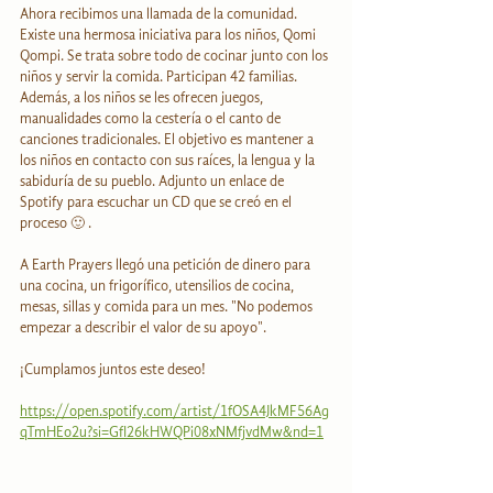
Ahora recibimos una llamada de la comunidad. 
Existe una hermosa iniciativa para los niños, Qomi 
Qompi. Se trata sobre todo de cocinar junto con los 
niños y servir la comida. Participan 42 familias. 
Además, a los niños se les ofrecen juegos, 
manualidades como la cestería o el canto de 
canciones tradicionales. El objetivo es mantener a 
los niños en contacto con sus raíces, la lengua y la 
sabiduría de su pueblo. Adjunto un enlace de 
Spotify para escuchar un CD que se creó en el 
proceso 🙂 .
A Earth Prayers llegó una petición de dinero para 
una cocina, un frigorífico, utensilios de cocina, 
mesas, sillas y comida para un mes. "No podemos 
empezar a describir el valor de su apoyo".
¡Cumplamos juntos este deseo!
https://open.spotify.com/artist/1fOSA4JkMF56Ag
qTmHEo2u?si=GfI26kHWQPi08xNMfjvdMw&nd=1