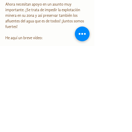
Ahora necesitan apoyo en un asunto muy 
importante. ¡Se trata de impedir la explotación 
minera en su zona y así preservar también los 
afluentes del agua que es de todos! ¡Juntos somos 
fuertes!
He aquí un breve vídeo: 
https://www.youtube.com/watch?v=tnL0I_rIHNo
Para más información sobre la vida en Amatreya 
(¡es posible vivir allí, como visitante o voluntario!), 
haga clic aquí:
https://comunidadsustentable-com-
ar.translate.goog/amatreya/?
_x_tr_sl=es&_x_tr_tl=de&_x_tr_hl=de&_x_tr_pto
=sc